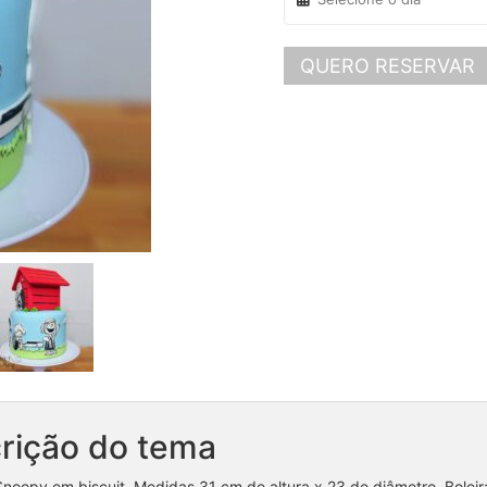
QUERO RESERVAR
rição do tema
Snoopy em biscuit. Medidas 31 cm de altura x 23 de diâmetro. Boleira