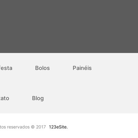
festa
Bolos
Painéis
ato
Blog
itos reservados © 2017
123eSite.