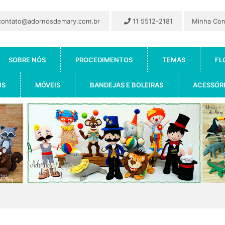
ontato@adornosdemary.com.br
11 5512-2181
Minha Co
SOBRE NÓS
PROCEDIMENTOS
TEMAS
FL
IS
MÓVEIS
BANDEJAS E BOLEIRAS
ACESSÓR