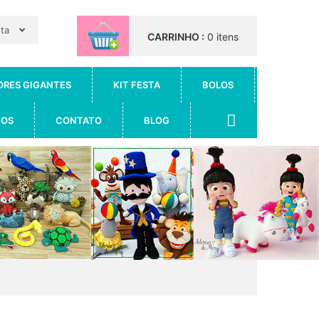
nta
CARRINHO :
0 itens
ORES GIGANTES
KIT FESTA
BOLOS
IOS
CONTATO
BLOG