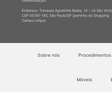
comemoração?
Endereço: Travessa Agostinho Badia, 14 – Jd São Victo
CEP 05781-192, São Paulo/SP (pertinho do Shopping
Campo Limpo)
Sobre nós
Procedimentos
Móveis