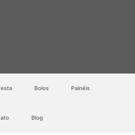
festa
Bolos
Painéis
ato
Blog