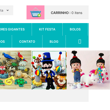
nta
CARRINHO :
0 itens
ORES GIGANTES
KIT FESTA
BOLOS
IOS
CONTATO
BLOG