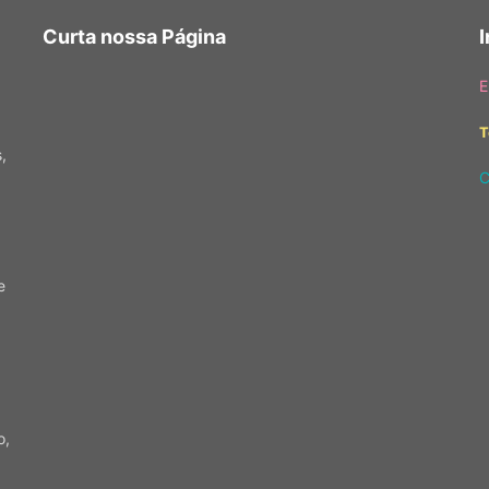
Curta nossa Página
E
T
,
C
e
o,