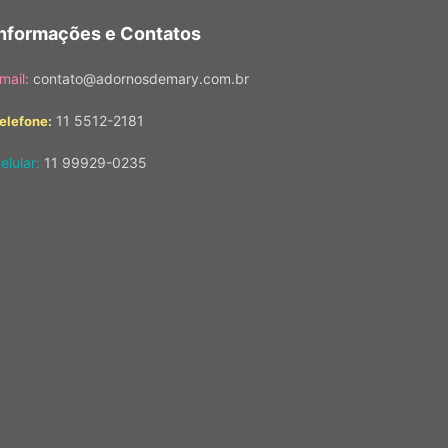
Informações e Contatos
mail:
contato@adornosdemary.com.br
11 5512-2181
elefone:
elular:
11 99929-0235