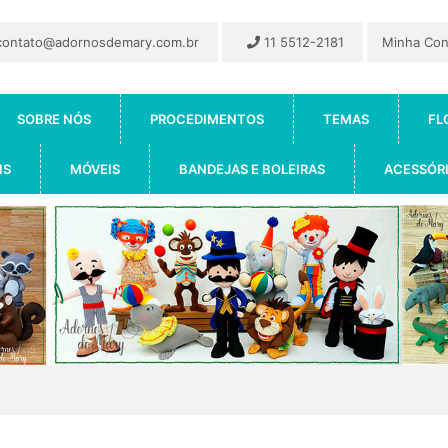
ontato@adornosdemary.com.br
11 5512-2181
Minha Co
SOBRE NÓS
PROCEDIMENTOS
TEMAS
FL
IS
MÓVEIS
BANDEJAS E BOLEIRAS
ACESSÓR