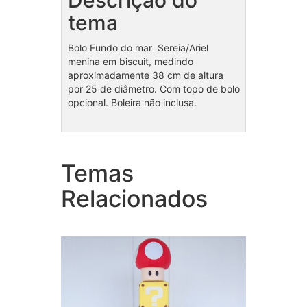
Descrição do
tema
Bolo Fundo do mar Sereia/Ariel
menina em biscuit, medindo
aproximadamente 38 cm de altura
por 25 de diâmetro. Com topo de bolo
opcional. Boleira não inclusa.
Temas
Bolo fake Mario Bross
Bolo
Relacionados