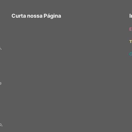
Curta nossa Página
E
T
,
C
e
o,