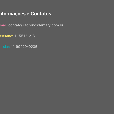
Informações e Contatos
mail:
contato@adornosdemary.com.br
11 5512-2181
elefone:
elular:
11 99929-0235