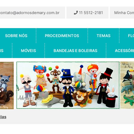
ontato@adornosdemary.com.br
11 5512-2181
Minha Co
SOBRE NÓS
PROCEDIMENTOS
TEMAS
FL
IS
MÓVEIS
BANDEJAS E BOLEIRAS
ACESSÓR
ilas