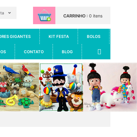
nta
CARRINHO :
0 itens
ORES GIGANTES
KIT FESTA
BOLOS
IOS
CONTATO
BLOG