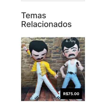
Temas
Coleção Freddie Mercury
Cole
Relacionados
R$75.00