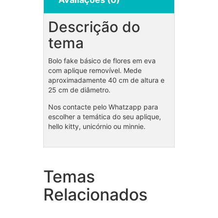
Descrição do
tema
Bolo fake básico de flores em eva
com aplique removível. Mede
aproximadamente 40 cm de altura e
25 cm de diâmetro.
Nos contacte pelo Whatzapp para
escolher a temática do seu aplique,
hello kitty, unicórnio ou minnie.
Temas
Coleção Safari / Arca de
Cole
Noé
Relacionados