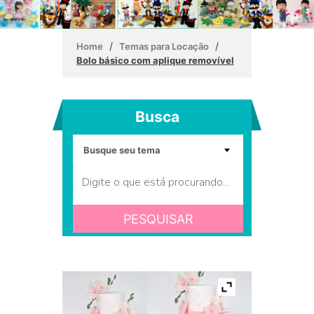
/
/
Home
Temas para Locação
Bolo básico com aplique removível
Busca
PESQUISAR