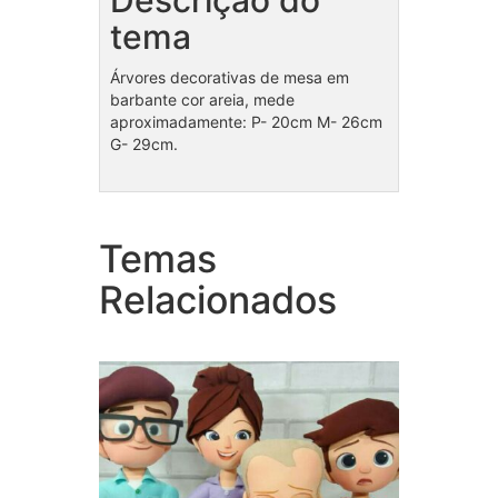
Descrição do
tema
Árvores decorativas de mesa em
barbante cor areia, mede
aproximadamente: P- 20cm M- 26cm
G- 29cm.
Temas
Coleção Poderoso
Cole
Chefinho
Relacionados