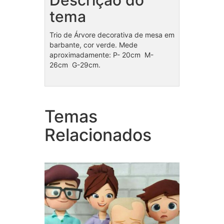
Descrição do
tema
Trio de Árvore decorativa de mesa em
barbante, cor verde. Mede
aproximadamente: P- 20cm M-
26cm G-29cm.
Temas
Coleção Poderoso
Cole
Chefinho
Relacionados