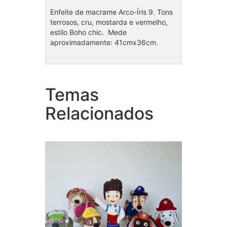
Enfeite de macrame Arco-Íris 9. Tons
terrosos, cru, mostarda e vermelho,
estilo Boho chic. Mede
aproximadamente: 41cmx36cm.
Temas
Coleç
Coleção Patrulha Canina
Noé
Relacionados