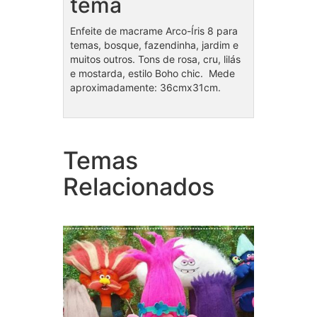
tema
Enfeite de macrame Arco-Íris 8 para
temas, bosque, fazendinha, jardim e
muitos outros. Tons de rosa, cru, lilás
e mostarda, estilo Boho chic. Mede
aproximadamente: 36cmx31cm.
Temas
Coleção Trolls
Bolo 
Relacionados