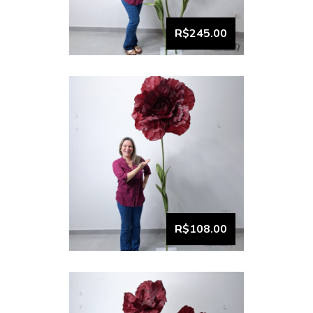
Flor gigante unitária vinho
rococó (2)
R$245.00
VISUALIZAR
Trio de flor gigante vinho
(1)
R$108.00