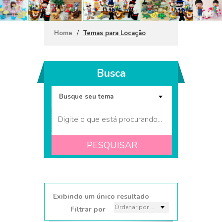
/
Home
Temas para Locação
Busca
PESQUISAR
Dupla de flor gigante
vinho com luz (4)
Exibindo um único resultado
Filtrar por