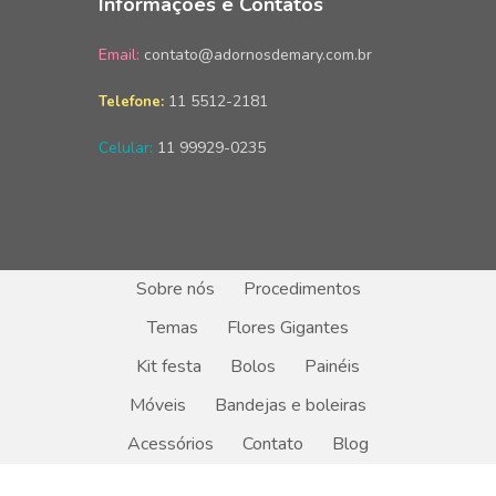
Informações e Contatos
Email:
contato@adornosdemary.com.br
11 5512-2181
Telefone:
Celular:
11 99929-0235
Sobre nós
Procedimentos
Temas
Flores Gigantes
Kit festa
Bolos
Painéis
Móveis
Bandejas e boleiras
Acessórios
Contato
Blog