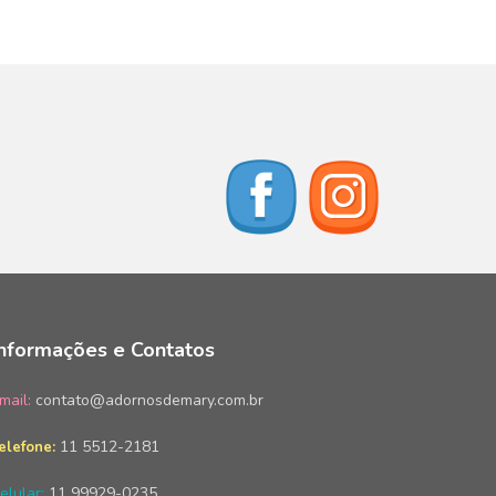
Informações e Contatos
mail:
contato@adornosdemary.com.br
11 5512-2181
elefone:
elular:
11 99929-0235