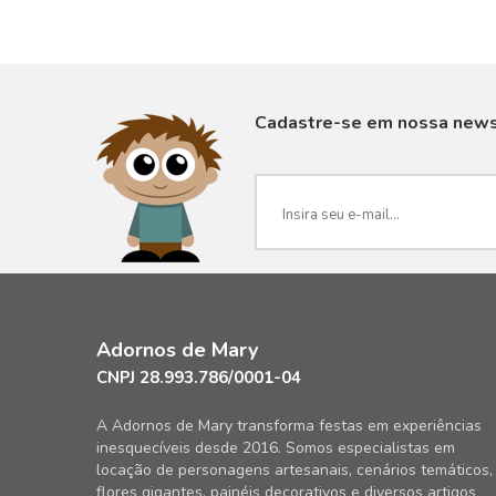
Cadastre-se em nossa news
Adornos de Mary
CNPJ 28.993.786/0001-04
A Adornos de Mary transforma festas em experiências
inesquecíveis desde 2016. Somos especialistas em
locação de personagens artesanais, cenários temáticos,
flores gigantes, painéis decorativos e diversos artigos