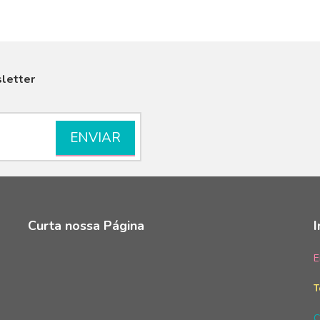
letter
Curta nossa Página
E
T
C